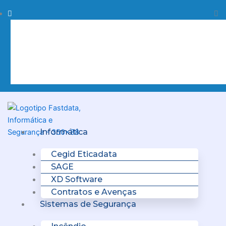
Skip
Procurar
Pr
to
content
Clo
this
sea
box.
Menu
Informática
Cegid Eticadata
SAGE
XD Software
Contratos e Avenças
Sistemas de Segurança