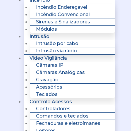
Incêndio
Incêndio Endereçavel
Incêndio Convencional
Sirenes e Sinalizadores
Módulos
Intrusão
Intrusão por cabo
Intrusão via rádio
Vídeo Vigilância
Câmaras IP
Câmaras Analógicas
Gravação
Acessórios
Teclados
Controlo Acessos
Controladores
Comandos e teclados
Fechaduras e eletroímanes
Leitores