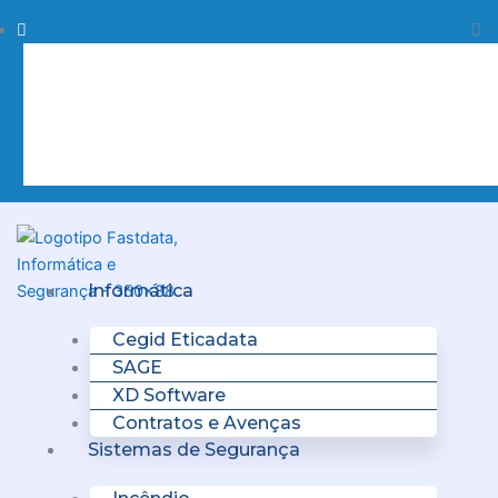
Skip
Procurar
Pr
to
content
Clo
this
sea
box.
Menu
Informática
Cegid Eticadata
SAGE
XD Software
Contratos e Avenças
Sistemas de Segurança