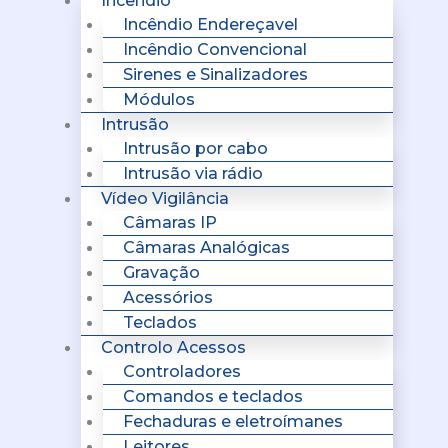
Incêndio
Incêndio Endereçavel
Incêndio Convencional
Sirenes e Sinalizadores
Módulos
Intrusão
Intrusão por cabo
Intrusão via rádio
Vídeo Vigilância
Câmaras IP
Câmaras Analógicas
Gravação
Acessórios
Teclados
Controlo Acessos
Controladores
Comandos e teclados
Fechaduras e eletroímanes
Leitores