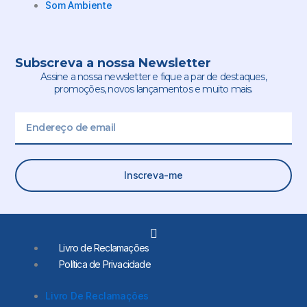
Som Ambiente
Subscreva a nossa Newsletter
Assine a nossa newsletter e fique a par de destaques,
promoções, novos lançamentos e muito mais.
Email
Inscreva-me
L
i
Livro de Reclamações
n
Política de Privacidade
k
e
d
Livro De Reclamações
i