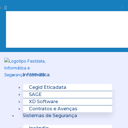
Skip
Procurar
Pr
to
content
Clo
this
sea
box.
Menu
Informática
Cegid Eticadata
SAGE
XD Software
Contratos e Avenças
Sistemas de Segurança