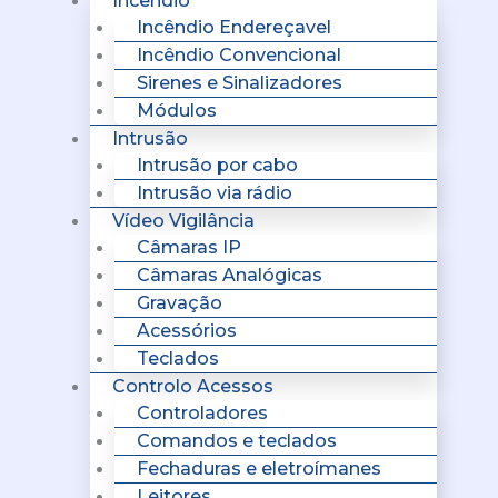
Incêndio
Incêndio Endereçavel
Incêndio Convencional
Sirenes e Sinalizadores
Módulos
Intrusão
Intrusão por cabo
Intrusão via rádio
Vídeo Vigilância
Câmaras IP
Câmaras Analógicas
Gravação
Acessórios
Teclados
Controlo Acessos
Controladores
Comandos e teclados
Fechaduras e eletroímanes
Leitores