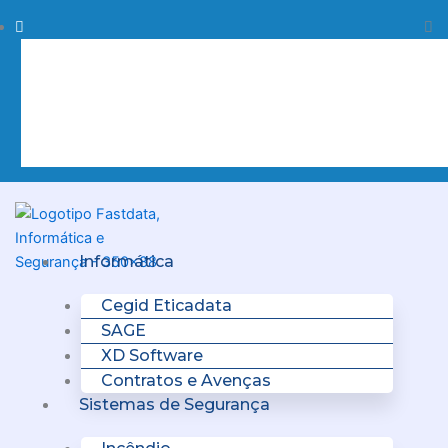
Skip
Procurar
Pr
to
content
Clo
this
sea
box.
Menu
Informática
Cegid Eticadata
SAGE
XD Software
Contratos e Avenças
Sistemas de Segurança