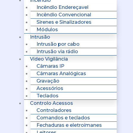
Incêndio
Incêndio Endereçavel
Incêndio Convencional
Sirenes e Sinalizadores
Módulos
Intrusão
Intrusão por cabo
Intrusão via rádio
Vídeo Vigilância
Câmaras IP
Câmaras Analógicas
Gravação
Acessórios
Teclados
Controlo Acessos
Controladores
Comandos e teclados
Fechaduras e eletroímanes
Leitores