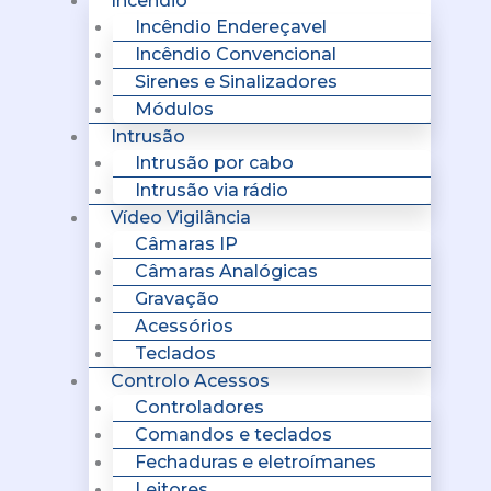
Incêndio
Incêndio Endereçavel
Incêndio Convencional
Sirenes e Sinalizadores
Módulos
Intrusão
Intrusão por cabo
Intrusão via rádio
Vídeo Vigilância
Câmaras IP
Câmaras Analógicas
Gravação
Acessórios
Teclados
Controlo Acessos
Controladores
Comandos e teclados
Fechaduras e eletroímanes
Leitores