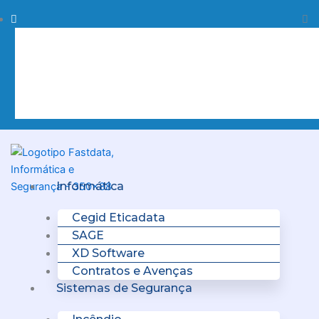
Skip
Procurar
Pr
to
content
Clo
this
sea
box.
Menu
Informática
Cegid Eticadata
SAGE
XD Software
Contratos e Avenças
Sistemas de Segurança