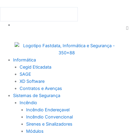
Skip
to
Procurar
Procurar
content
C
th
se
bo
Menu
Informática
Cegid Eticadata
SAGE
XD Software
Contratos e Avenças
Sistemas de Segurança
Incêndio
Incêndio Endereçavel
Incêndio Convencional
Sirenes e Sinalizadores
Módulos