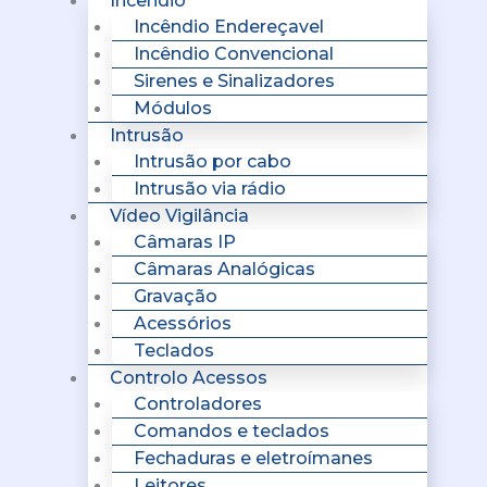
Incêndio
Incêndio Endereçavel
Incêndio Convencional
Sirenes e Sinalizadores
Módulos
Intrusão
Intrusão por cabo
Intrusão via rádio
Vídeo Vigilância
Câmaras IP
Câmaras Analógicas
Gravação
Acessórios
Teclados
Controlo Acessos
Controladores
Comandos e teclados
Fechaduras e eletroímanes
Leitores