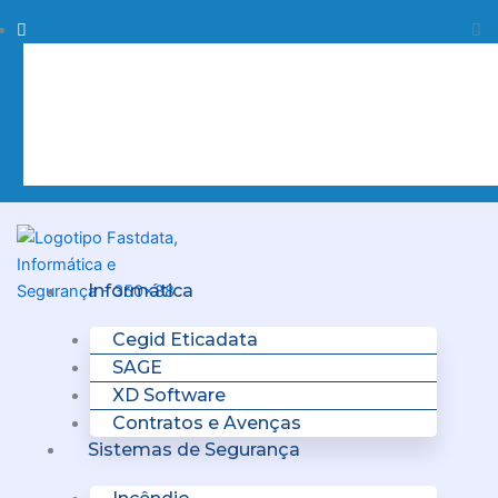
Skip
Procurar
Pr
to
content
Clo
this
sea
box.
Menu
Informática
Cegid Eticadata
SAGE
XD Software
Contratos e Avenças
Sistemas de Segurança