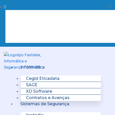
Skip
Procurar
Pr
to
content
Clo
this
sea
box.
Menu
Informática
Cegid Eticadata
SAGE
XD Software
Contratos e Avenças
Sistemas de Segurança