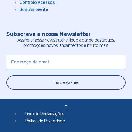
Controlo Acessos
Som Ambiente
Subscreva a nossa Newsletter
Assine a nossa newsletter e fique a par de destaques,
promoções, novos lançamentos e muito mais.
Email
Inscreva-me
L
i
Livro de Reclamações
n
Política de Privacidade
k
e