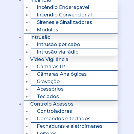
Incêndio
Incêndio Endereçavel
Incêndio Convencional
Sirenes e Sinalizadores
Módulos
Intrusão
Intrusão por cabo
Intrusão via rádio
Vídeo Vigilância
Câmaras IP
Câmaras Analógicas
Gravação
Acessórios
Teclados
Controlo Acessos
Controladores
Comandos e teclados
Fechaduras e eletroímanes
Leitores