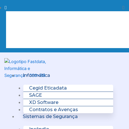
Skip
Procurar
Pr
to
content
Clo
this
sea
box.
Menu
Informática
Cegid Eticadata
SAGE
XD Software
Contratos e Avenças
Sistemas de Segurança