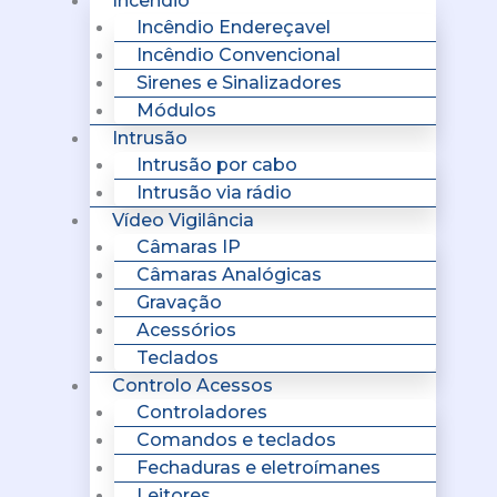
Incêndio
Incêndio Endereçavel
Incêndio Convencional
Sirenes e Sinalizadores
Módulos
Intrusão
Intrusão por cabo
Intrusão via rádio
Vídeo Vigilância
Câmaras IP
Câmaras Analógicas
Gravação
Acessórios
Teclados
Controlo Acessos
Controladores
Comandos e teclados
Fechaduras e eletroímanes
Leitores