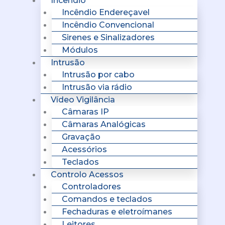
Incêndio
Incêndio Endereçavel
Incêndio Convencional
Sirenes e Sinalizadores
Módulos
Intrusão
Intrusão por cabo
Intrusão via rádio
Vídeo Vigilância
Câmaras IP
Câmaras Analógicas
Gravação
Acessórios
Teclados
Controlo Acessos
Controladores
Comandos e teclados
Fechaduras e eletroímanes
Leitores