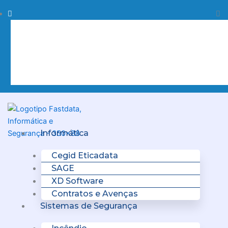
Skip
Procurar
Pr
to
content
Clo
this
sea
box.
Menu
Informática
Cegid Eticadata
SAGE
XD Software
Contratos e Avenças
Sistemas de Segurança