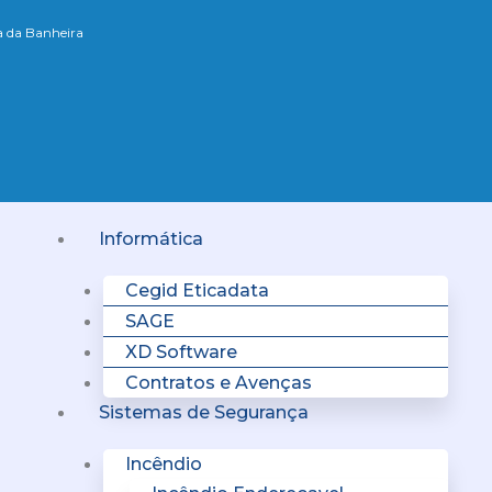
xa da Banheira
Menu
Informática
Cegid Eticadata
SAGE
XD Software
Contratos e Avenças
Sistemas de Segurança
Incêndio