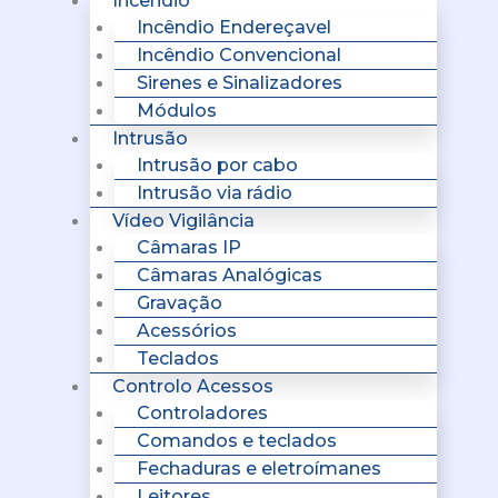
Incêndio
Incêndio Endereçavel
Incêndio Convencional
Sirenes e Sinalizadores
Módulos
Intrusão
Intrusão por cabo
Intrusão via rádio
Vídeo Vigilância
Câmaras IP
Câmaras Analógicas
Gravação
Acessórios
Teclados
Controlo Acessos
Controladores
Comandos e teclados
Fechaduras e eletroímanes
Leitores