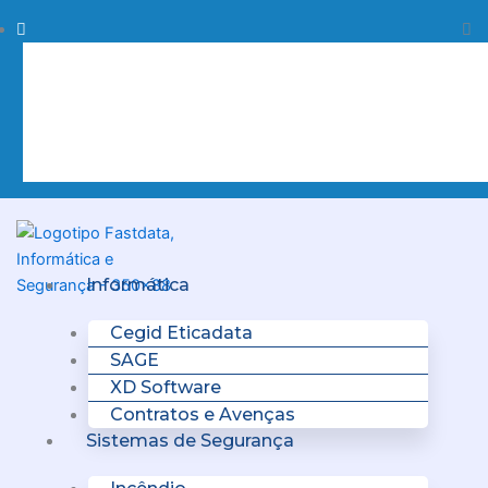
Skip
Procurar
Pr
to
content
Clo
this
sea
box.
Menu
Informática
Cegid Eticadata
SAGE
XD Software
Contratos e Avenças
Sistemas de Segurança