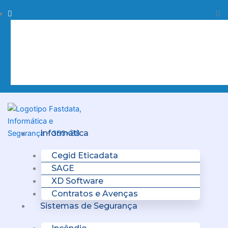
Skip
Procurar
Pr
to
content
Clo
this
sea
box.
Menu
Informática
Cegid Eticadata
SAGE
XD Software
Contratos e Avenças
Sistemas de Segurança