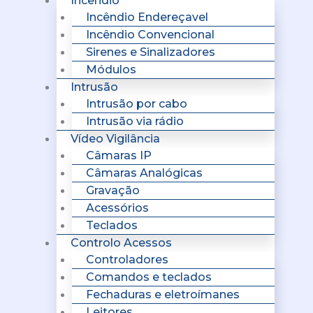
Incêndio
Incêndio Endereçavel
Incêndio Convencional
Sirenes e Sinalizadores
Módulos
Intrusão
Intrusão por cabo
Intrusão via rádio
Vídeo Vigilância
Câmaras IP
Câmaras Analógicas
Gravação
Acessórios
Teclados
Controlo Acessos
Controladores
Comandos e teclados
Fechaduras e eletroímanes
Leitores