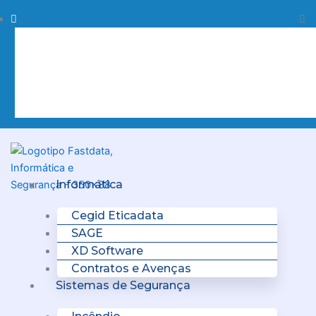
Skip
Procurar
Pr
to
content
Clo
this
sea
box.
Menu
Informática
Cegid Eticadata
SAGE
XD Software
Contratos e Avenças
Sistemas de Segurança