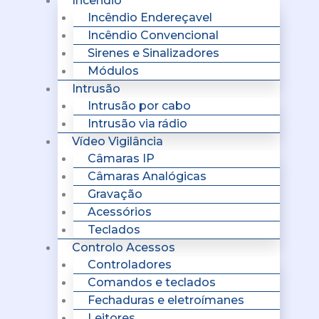
Incêndio
Incêndio Endereçavel
Incêndio Convencional
Sirenes e Sinalizadores
Módulos
Intrusão
Intrusão por cabo
Intrusão via rádio
Vídeo Vigilância
Câmaras IP
Câmaras Analógicas
Gravação
Acessórios
Teclados
Controlo Acessos
Controladores
Comandos e teclados
Fechaduras e eletroímanes
Leitores