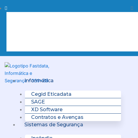
Skip
Procurar
Pr
to
content
Clo
this
sea
box.
Menu
Informática
Cegid Eticadata
SAGE
XD Software
Contratos e Avenças
Sistemas de Segurança