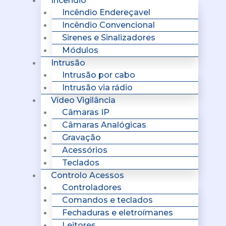
Incêndio
Incêndio Endereçavel
Incêndio Convencional
Sirenes e Sinalizadores
Módulos
Intrusão
Intrusão por cabo
Intrusão via rádio
Vídeo Vigilância
Câmaras IP
Câmaras Analógicas
Gravação
Acessórios
Teclados
Controlo Acessos
Controladores
Comandos e teclados
Fechaduras e eletroímanes
Leitores