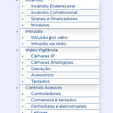
Incêndio
Incêndio Endereçavel
Incêndio Convencional
Sirenes e Sinalizadores
Módulos
Intrusão
Intrusão por cabo
Intrusão via rádio
Vídeo Vigilância
Câmaras IP
Câmaras Analógicas
Gravação
Acessórios
Teclados
Controlo Acessos
Controladores
Comandos e teclados
Fechaduras e eletroímanes
Leitores