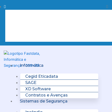
Skip
Procurar
Pr
to
content
Clo
this
sea
box.
Menu
Informática
Cegid Eticadata
SAGE
XD Software
Contratos e Avenças
Sistemas de Segurança