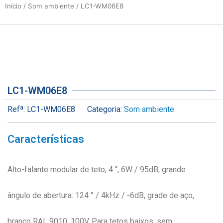
Início
/
Som ambiente
/ LC1-WM06E8
LC1-WM06E8
Refª:
LC1-WM06E8
Categoria:
Som ambiente
Características
Alto-falante modular de teto, 4 “, 6W / 95dB, grande
ângulo de abertura: 124 ° / 4kHz / -6dB, grade de aço,
branco RAL 9010, 100V. Para tetos baixos, sem