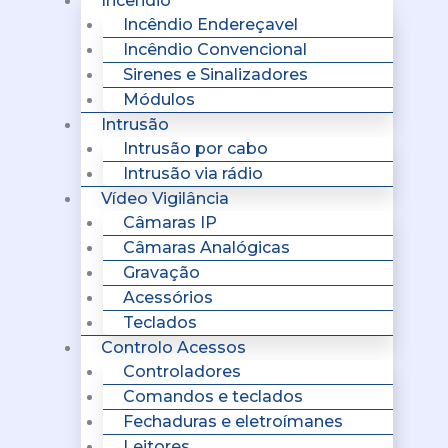
Incêndio
Incêndio Endereçavel
Incêndio Convencional
Sirenes e Sinalizadores
Módulos
Intrusão
Intrusão por cabo
Intrusão via rádio
Vídeo Vigilância
Câmaras IP
Câmaras Analógicas
Gravação
Acessórios
Teclados
Controlo Acessos
Controladores
Comandos e teclados
Fechaduras e eletroímanes
Leitores