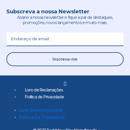
Subscreva a nossa Newsletter
Assine a nossa newsletter e fique a par de destaques,
promoções, novos lançamentos e muito mais.
Email
Inscreva-me
L
i
Livro de Reclamações
n
Política de Privacidade
k
e
d
Livro De Reclamações
i
Política De Privacidade
n
-