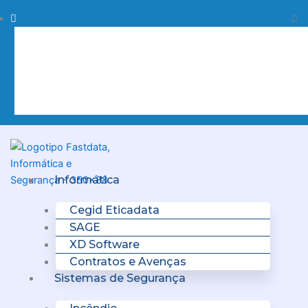
Skip
Procurar
Pr
to
content
Clo
this
sea
box.
Menu
Informática
Cegid Eticadata
SAGE
XD Software
Contratos e Avenças
Sistemas de Segurança