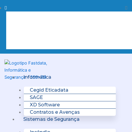
Skip
Procurar
Pr
to
content
Clo
this
sea
box.
Menu
Informática
Cegid Eticadata
SAGE
XD Software
Contratos e Avenças
Sistemas de Segurança