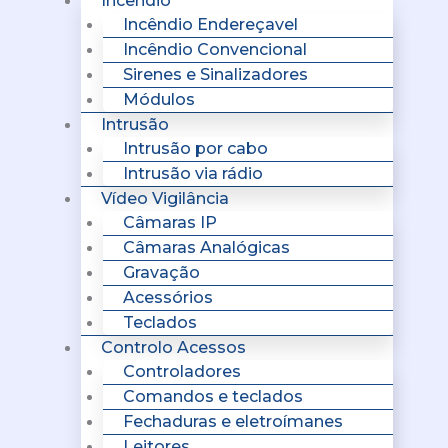
Incêndio
Incêndio Endereçavel
Incêndio Convencional
Sirenes e Sinalizadores
Módulos
Intrusão
Intrusão por cabo
Intrusão via rádio
Vídeo Vigilância
Câmaras IP
Câmaras Analógicas
Gravação
Acessórios
Teclados
Controlo Acessos
Controladores
Comandos e teclados
Fechaduras e eletroímanes
Leitores