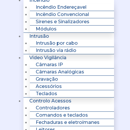
Incêndio
Incêndio Endereçavel
Incêndio Convencional
Sirenes e Sinalizadores
Módulos
Intrusão
Intrusão por cabo
Intrusão via rádio
Vídeo Vigilância
Câmaras IP
Câmaras Analógicas
Gravação
Acessórios
Teclados
Controlo Acessos
Controladores
Comandos e teclados
Fechaduras e eletroímanes
Leitores