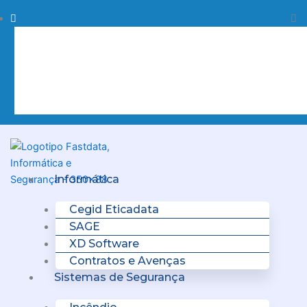
Skip
Procurar
Pr
to
content
Clo
this
sea
box.
Menu
Informática
Cegid Eticadata
SAGE
XD Software
Contratos e Avenças
Sistemas de Segurança