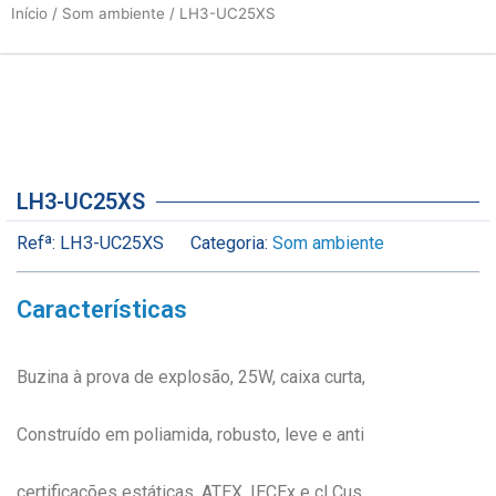
Início
/
Som ambiente
/ LH3-UC25XS
LH3-UC25XS
Refª:
LH3-UC25XS
Categoria:
Som ambiente
Características
Buzina à prova de explosão, 25W, caixa curta,
Construído em poliamida, robusto, leve e anti
certificações estáticas, ATEX, IECEx e cLCus,