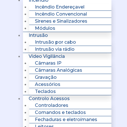
Incêndio
Incêndio Endereçavel
Incêndio Convencional
Sirenes e Sinalizadores
Módulos
Intrusão
Intrusão por cabo
Intrusão via rádio
Vídeo Vigilância
Câmaras IP
Câmaras Analógicas
Gravação
Acessórios
Teclados
Controlo Acessos
Controladores
Comandos e teclados
Fechaduras e eletroímanes
Leitores