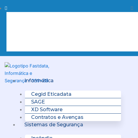
Skip
Procurar
Pr
to
content
Clo
this
sea
box.
Menu
Informática
Cegid Eticadata
SAGE
XD Software
Contratos e Avenças
Sistemas de Segurança