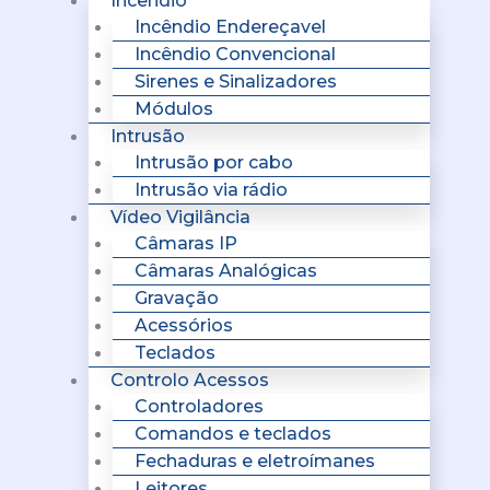
Incêndio
Incêndio Endereçavel
Incêndio Convencional
Sirenes e Sinalizadores
Módulos
Intrusão
Intrusão por cabo
Intrusão via rádio
Vídeo Vigilância
Câmaras IP
Câmaras Analógicas
Gravação
Acessórios
Teclados
Controlo Acessos
Controladores
Comandos e teclados
Fechaduras e eletroímanes
Leitores