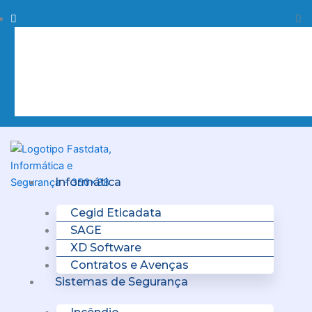
Skip
Procurar
Pr
to
content
Clo
this
sea
box.
Menu
Informática
Cegid Eticadata
SAGE
XD Software
Contratos e Avenças
Sistemas de Segurança