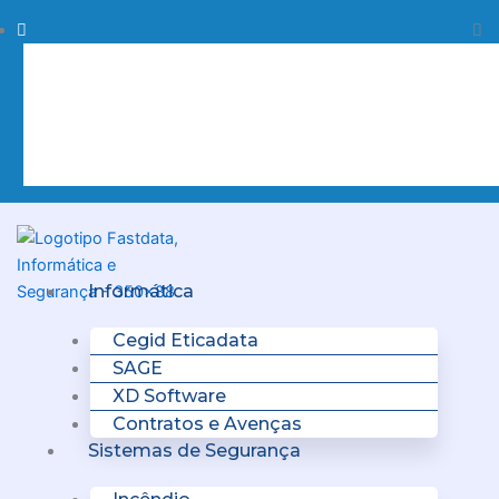
Skip
Procurar
Pr
to
content
Clo
this
sea
box.
Menu
Informática
Cegid Eticadata
SAGE
XD Software
Contratos e Avenças
Sistemas de Segurança