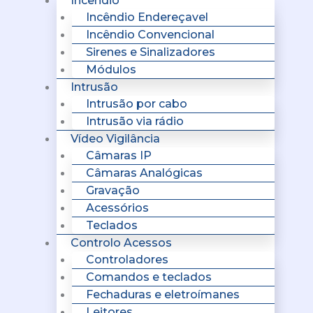
Incêndio
Incêndio Endereçavel
Incêndio Convencional
Sirenes e Sinalizadores
Módulos
Intrusão
Intrusão por cabo
Intrusão via rádio
Vídeo Vigilância
Câmaras IP
Câmaras Analógicas
Gravação
Acessórios
Teclados
Controlo Acessos
Controladores
Comandos e teclados
Fechaduras e eletroímanes
Leitores