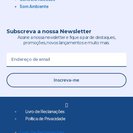
Som Ambiente
Subscreva a nossa Newsletter
Assine a nossa newsletter e fique a par de destaques,
promoções, novos lançamentos e muito mais.
Email
Inscreva-me
L
i
Livro de Reclamações
n
Política de Privacidade
k
e
d
Livro De Reclamações