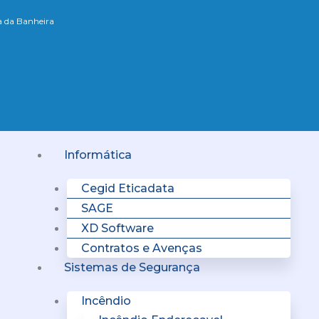
xa da Banheira
Menu
Informática
Cegid Eticadata
SAGE
XD Software
Contratos e Avenças
Sistemas de Segurança
Incêndio