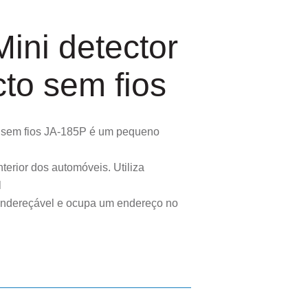
ini detector
cto sem fios
o sem fios JA-185P é um pequeno
terior dos automóveis. Utiliza
l
É endereçável e ocupa um endereço no