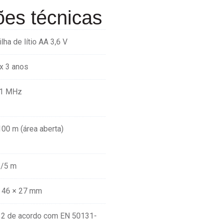
ões técnicas
ilha de lítio AA 3,6 V
x 3 anos
,1 MHz
100 m (área aberta)
°/5 m
 46 × 27 mm
 2 de acordo com EN 50131-