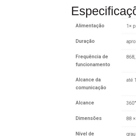
Especificaç
Alimentação
1× p
Duração
apro
Frequência de
868
funcionamento
Alcance da
até 
comunicação
Alcance
360
Dimensões
88 ×
Nível de
grau