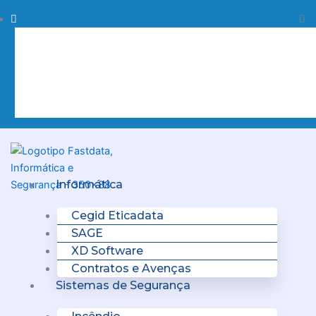
Skip
Procurar
Pr
to
content
Clo
this
sea
box.
Menu
Informática
Cegid Eticadata
SAGE
XD Software
Contratos e Avenças
Sistemas de Segurança