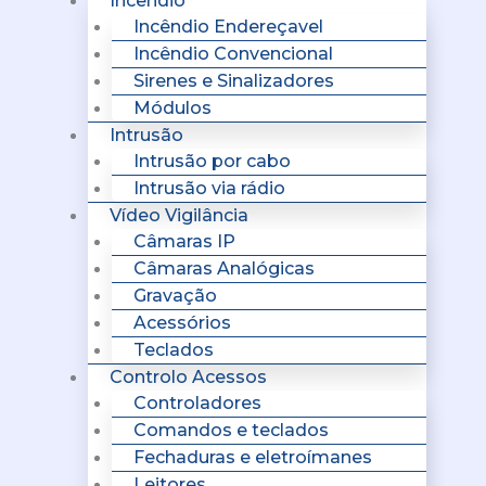
Incêndio
Incêndio Endereçavel
Incêndio Convencional
Sirenes e Sinalizadores
Módulos
Intrusão
Intrusão por cabo
Intrusão via rádio
Vídeo Vigilância
Câmaras IP
Câmaras Analógicas
Gravação
Acessórios
Teclados
Controlo Acessos
Controladores
Comandos e teclados
Fechaduras e eletroímanes
Leitores