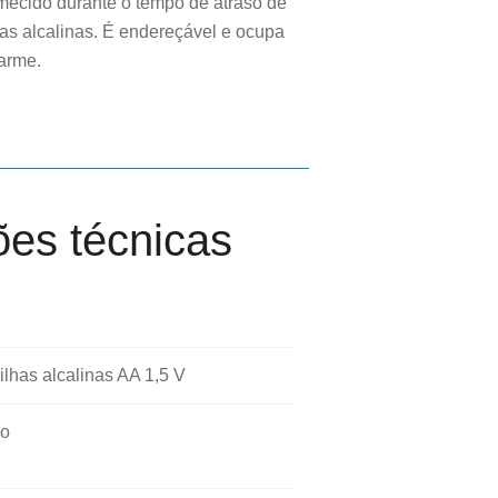
mecido durante o tempo de atraso de
has alcalinas. É endereçável e ocupa
arme.
ões técnicas
ilhas alcalinas AA 1,5 V
no