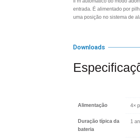
fi m automático do modo ador
entrada. É alimentado por pil
uma posição no sistema de al
Downloads
Especificaç
Alimentação
4× p
Duração típica da
1 a
bateria