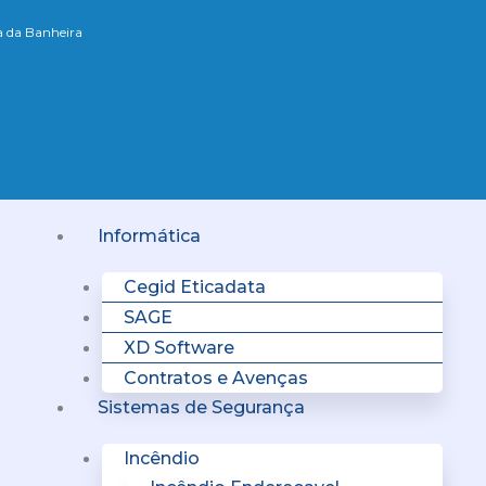
xa da Banheira
Menu
Informática
Cegid Eticadata
SAGE
XD Software
Contratos e Avenças
Sistemas de Segurança
Incêndio