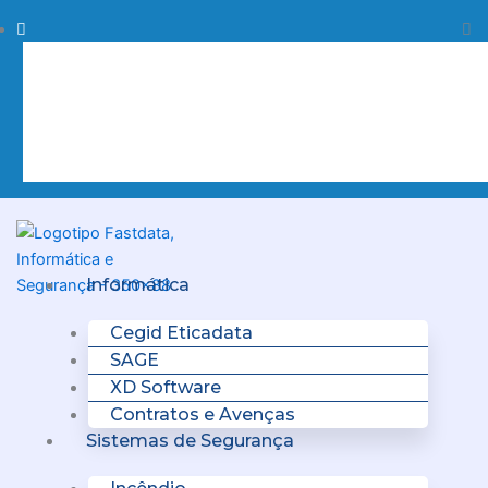
Skip
Procurar
Pr
to
content
Clo
this
sea
box.
Menu
Informática
Cegid Eticadata
SAGE
XD Software
Contratos e Avenças
Sistemas de Segurança