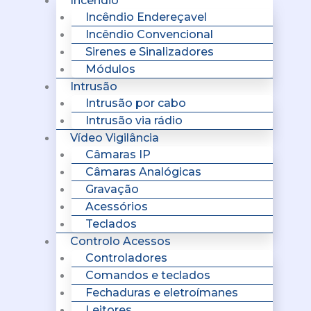
Incêndio
Incêndio Endereçavel
Incêndio Convencional
Sirenes e Sinalizadores
Módulos
Intrusão
Intrusão por cabo
Intrusão via rádio
Vídeo Vigilância
Câmaras IP
Câmaras Analógicas
Gravação
Acessórios
Teclados
Controlo Acessos
Controladores
Comandos e teclados
Fechaduras e eletroímanes
Leitores