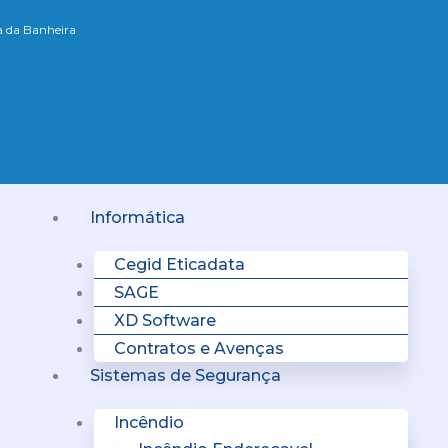
xa da Banheira
Menu
Informática
Cegid Eticadata
SAGE
XD Software
Contratos e Avenças
Sistemas de Segurança
Incêndio