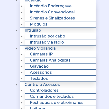
Incêndio
Incêndio Endereçavel
Incêndio Convencional
Sirenes e Sinalizadores
Módulos
Intrusão
Intrusão por cabo
Intrusão via rádio
Vídeo Vigilância
Câmaras IP
Câmaras Analógicas
Gravação
Acessórios
Teclados
Controlo Acessos
Controladores
Comandos e teclados
Fechaduras e eletroímanes
Leitores