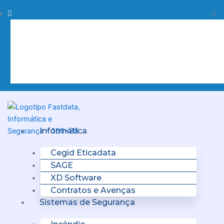
Skip
Procurar
Pr
to
content
Clo
this
sea
box.
Menu
Informática
Cegid Eticadata
SAGE
XD Software
Contratos e Avenças
Sistemas de Segurança