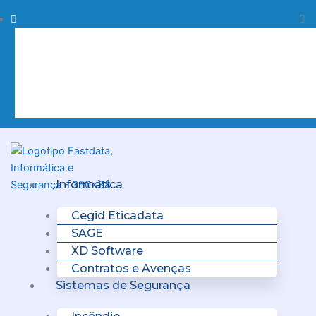
Skip
Procurar
Pr
to
content
Clo
this
sea
box.
Menu
Informática
Cegid Eticadata
SAGE
XD Software
Contratos e Avenças
Sistemas de Segurança