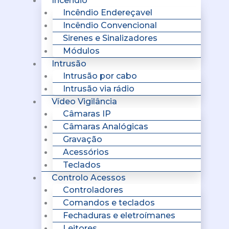
Incêndio
Incêndio Endereçavel
Incêndio Convencional
Sirenes e Sinalizadores
Módulos
Intrusão
Intrusão por cabo
Intrusão via rádio
Vídeo Vigilância
Câmaras IP
Câmaras Analógicas
Gravação
Acessórios
Teclados
Controlo Acessos
Controladores
Comandos e teclados
Fechaduras e eletroímanes
Leitores