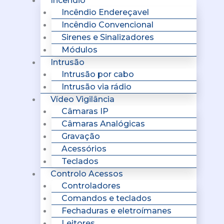
Incêndio
Incêndio Endereçavel
Incêndio Convencional
Sirenes e Sinalizadores
Módulos
Intrusão
Intrusão por cabo
Intrusão via rádio
Vídeo Vigilância
Câmaras IP
Câmaras Analógicas
Gravação
Acessórios
Teclados
Controlo Acessos
Controladores
Comandos e teclados
Fechaduras e eletroímanes
Leitores