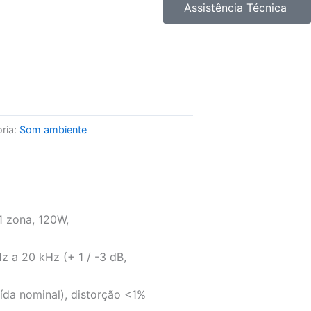
Assistência Técnica
ria:
Som ambiente
1 zona, 120W,
z a 20 kHz (+ 1 / -3 dB,
aída nominal), distorção <1%