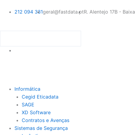
Skip
to
212 094 331
geral@fastdata.pt
R. Alentejo 17B - Baix
content
Procurar
Procurar
Menu
Informática
Cegid Eticadata
SAGE
XD Software
Contratos e Avenças
Sistemas de Segurança