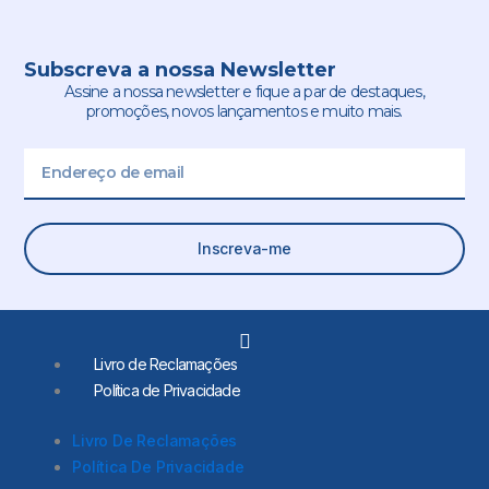
Subscreva a nossa Newsletter
Assine a nossa newsletter e fique a par de destaques,
promoções, novos lançamentos e muito mais.
Email
Inscreva-me
L
i
Livro de Reclamações
n
Política de Privacidade
k
e
d
Livro De Reclamações
i
Política De Privacidade
n