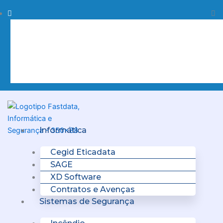
Skip
Procurar
Pr
to
content
Clo
this
sea
box.
Menu
Informática
Cegid Eticadata
SAGE
XD Software
Contratos e Avenças
Sistemas de Segurança