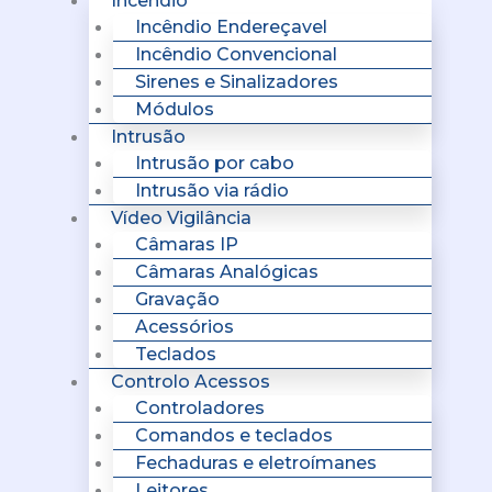
Incêndio
Incêndio Endereçavel
Incêndio Convencional
Sirenes e Sinalizadores
Módulos
Intrusão
Intrusão por cabo
Intrusão via rádio
Vídeo Vigilância
Câmaras IP
Câmaras Analógicas
Gravação
Acessórios
Teclados
Controlo Acessos
Controladores
Comandos e teclados
Fechaduras e eletroímanes
Leitores