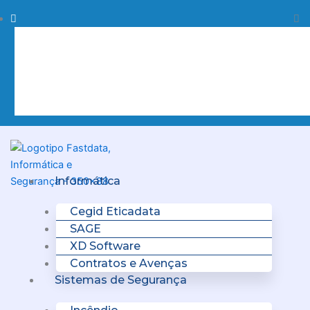
Skip
Procurar
Pr
to
content
Clo
this
sea
box.
Menu
Informática
Cegid Eticadata
SAGE
XD Software
Contratos e Avenças
Sistemas de Segurança