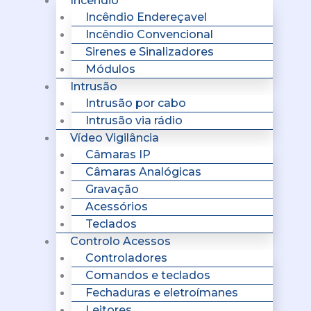
Incêndio
Incêndio Endereçavel
Incêndio Convencional
Sirenes e Sinalizadores
Módulos
Intrusão
Intrusão por cabo
Intrusão via rádio
Vídeo Vigilância
Câmaras IP
Câmaras Analógicas
Gravação
Acessórios
Teclados
Controlo Acessos
Controladores
Comandos e teclados
Fechaduras e eletroímanes
Leitores