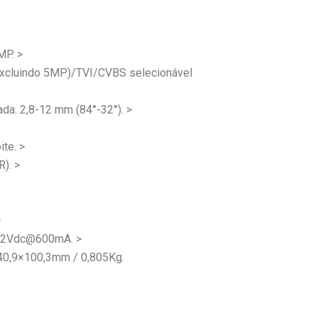
MP. >
Excluindo 5MP)/TVI/CVBS selecionável
ada: 2,8-12 mm (84°-32°). >
ite. >
). >
>
 12Vdc@600mA. >
40,9×100,3mm / 0,805Kg.