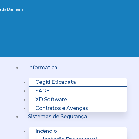
xa da Banheira
Menu
Informática
Cegid Eticadata
SAGE
XD Software
Contratos e Avenças
Sistemas de Segurança
Incêndio