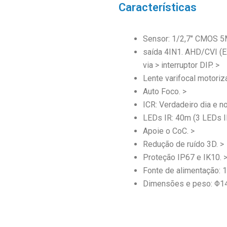
Características
Sensor: 1/2,7″ CMOS 5
saída 4IN1. AHD/CVI (
via > interruptor DIP. >
Lente varifocal motoriz
Auto Foco. >
ICR: Verdadeiro dia e no
LEDs IR: 40m (3 LEDs IR
Apoie o CoC. >
Redução de ruído 3D. >
Proteção IP67 e IK10. 
Fonte de alimentação:
Dimensões e peso: Φ1