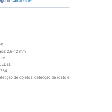
goria:
Câmaras IP
PS.
ada: 2,8-12 mm.
ite.
 LEDs).
.264.
etecção de objetos, detecção de rosto e
.