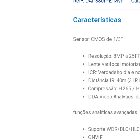
Refª:
DAI-380IPE-MVF
Cate
Características
Sensor: CMOS de 1/3”.
Resolução: 8MP a 25F
Lente varifocal motoriz
ICR: Verdadeiro dia e no
Distância IR: 40m (3 IR
Compressão: H.265 / H
DDA Video Analytics: d
funções analíticas avançadas.
Suporte WDR/BLC/HLC
ONVIF.