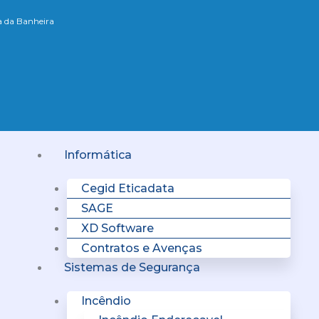
xa da Banheira
Menu
Informática
Cegid Eticadata
SAGE
XD Software
Contratos e Avenças
Sistemas de Segurança
Incêndio