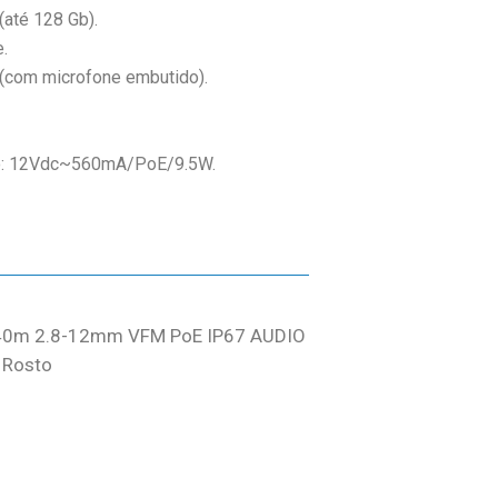
(até 128 Gb).
.
 (com microfone embutido).
o: 12Vdc~560mA/PoE/9.5W.
40m 2.8-12mm VFM PoE IP67 AUDIO
 Rosto