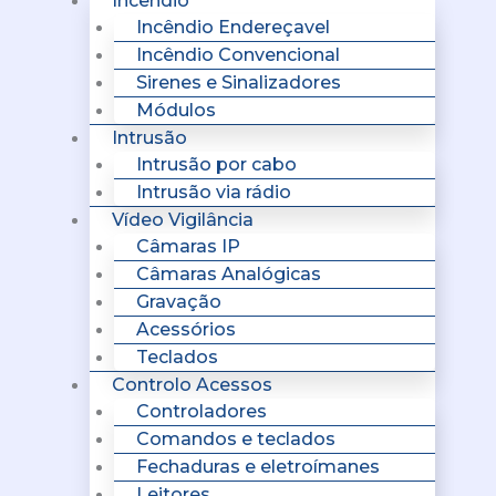
Incêndio
Incêndio Endereçavel
Incêndio Convencional
Sirenes e Sinalizadores
Módulos
Intrusão
Intrusão por cabo
Intrusão via rádio
Vídeo Vigilância
Câmaras IP
Câmaras Analógicas
Gravação
Acessórios
Teclados
Controlo Acessos
Controladores
Comandos e teclados
Fechaduras e eletroímanes
Leitores