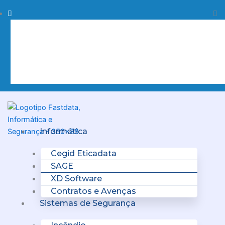
Skip
Procurar
Pr
to
content
Clo
this
sea
box.
Menu
Informática
Cegid Eticadata
SAGE
XD Software
Contratos e Avenças
Sistemas de Segurança