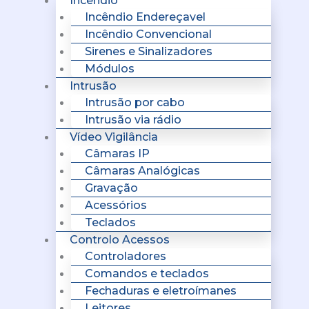
Incêndio
Incêndio Endereçavel
Incêndio Convencional
Sirenes e Sinalizadores
Módulos
Intrusão
Intrusão por cabo
Intrusão via rádio
Vídeo Vigilância
Câmaras IP
Câmaras Analógicas
Gravação
Acessórios
Teclados
Controlo Acessos
Controladores
Comandos e teclados
Fechaduras e eletroímanes
Leitores