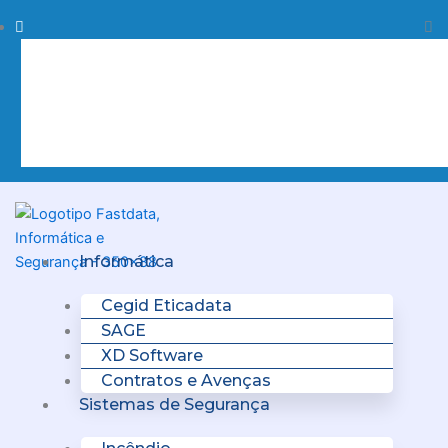
Skip
Procurar
Pr
to
content
Clo
this
sea
box.
Menu
Informática
Cegid Eticadata
SAGE
XD Software
Contratos e Avenças
Sistemas de Segurança