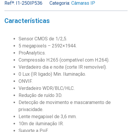
Refª:
I1-250IP536
Categoria:
Câmaras IP
Características
Sensor CMOS de 1/2,5.
5 megapixels – 2592×1944.
ProAnalytics.
Compressão H.265 (compatível com H.264).
Verdadeiro dia e noite (corte IR removível).
0 Lux (IR ligado) Min. Iluminação.
ONVIF.
Verdadeiro WDR/BLC/HLC.
Redução de ruído 3D.
Detecção de movimento e mascaramento de
privacidade.
Lente megapixel de 3,6 mm.
10m de iluminação IR.
Suporte a PoE.