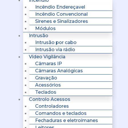
Incêndio
Incêndio Endereçavel
Incêndio Convencional
Sirenes e Sinalizadores
Módulos
Intrusão
Intrusão por cabo
Intrusão via rádio
Vídeo Vigilância
Câmaras IP
Câmaras Analógicas
Gravação
Acessórios
Teclados
Controlo Acessos
Controladores
Comandos e teclados
Fechaduras e eletroímanes
Leitores