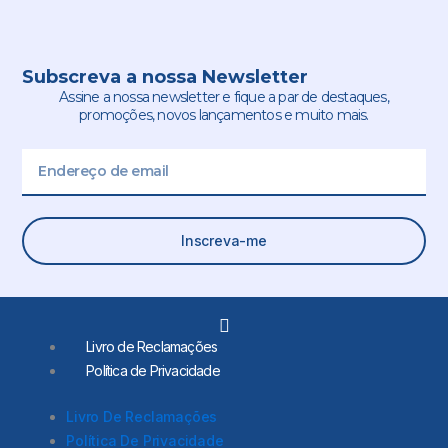
Subscreva a nossa Newsletter
Assine a nossa newsletter e fique a par de destaques,
promoções, novos lançamentos e muito mais.
Email
Inscreva-me
L
i
Livro de Reclamações
n
Política de Privacidade
k
e
d
Livro De Reclamações
i
Política De Privacidade