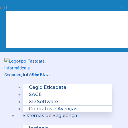
Skip
Procurar
Pr
to
content
Clo
this
sea
box.
Menu
Informática
Cegid Eticadata
SAGE
XD Software
Contratos e Avenças
Sistemas de Segurança