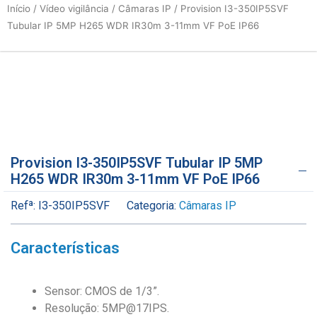
Início
/
Vídeo vigilância
/
Câmaras IP
/ Provision I3-350IP5SVF
Tubular IP 5MP H265 WDR IR30m 3-11mm VF PoE IP66
Provision I3-350IP5SVF Tubular IP 5MP
H265 WDR IR30m 3-11mm VF PoE IP66
Refª:
I3-350IP5SVF
Categoria:
Câmaras IP
Características
Sensor: CMOS de 1/3”.
Resolução: 5MP@17IPS.