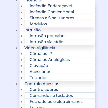
Incêndio
Incêndio Endereçavel
Incêndio Convencional
Sirenes e Sinalizadores
Módulos
Intrusão
Intrusão por cabo
Intrusão via rádio
Vídeo Vigilância
Câmaras IP
Câmaras Analógicas
Gravação
Acessórios
Teclados
Controlo Acessos
Controladores
Comandos e teclados
Fechaduras e eletroímanes
Leitores