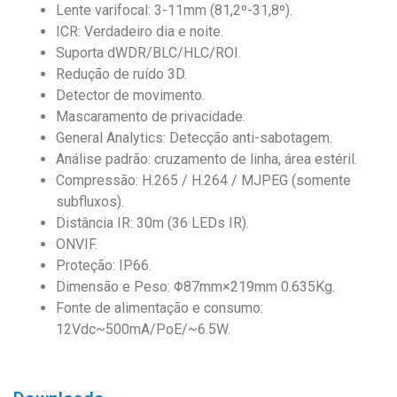
Lente varifocal: 3-11mm (81,2º-31,8º).
ICR: Verdadeiro dia e noite.
Suporta dWDR/BLC/HLC/ROI.
Redução de ruído 3D.
Detector de movimento.
Mascaramento de privacidade.
General Analytics: Detecção anti-sabotagem.
Análise padrão: cruzamento de linha, área estéril.
Compressão: H.265 / H.264 / MJPEG (somente
subfluxos).
Distância IR: 30m (36 LEDs IR).
ONVIF.
Proteção: IP66.
Dimensão e Peso: Φ87mm×219mm 0.635Kg.
Fonte de alimentação e consumo:
12Vdc~500mA/PoE/~6.5W.