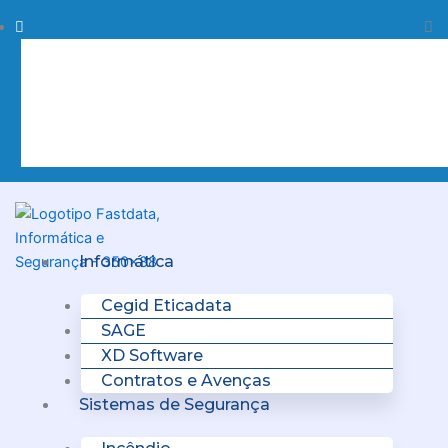
Skip
Procurar
Pr
to
content
Clo
this
sea
box.
Menu
Informática
Cegid Eticadata
SAGE
XD Software
Contratos e Avenças
Sistemas de Segurança