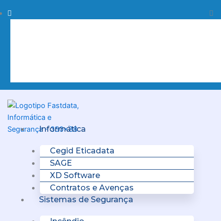
Skip
Procurar
Pr
to
content
Clo
this
sea
box.
Menu
Informática
Cegid Eticadata
SAGE
XD Software
Contratos e Avenças
Sistemas de Segurança