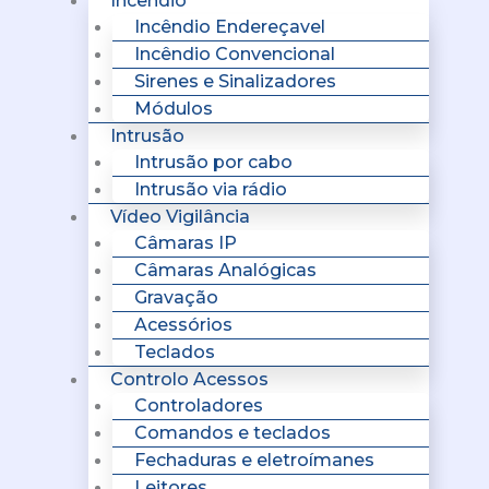
Incêndio
Incêndio Endereçavel
Incêndio Convencional
Sirenes e Sinalizadores
Módulos
Intrusão
Intrusão por cabo
Intrusão via rádio
Vídeo Vigilância
Câmaras IP
Câmaras Analógicas
Gravação
Acessórios
Teclados
Controlo Acessos
Controladores
Comandos e teclados
Fechaduras e eletroímanes
Leitores