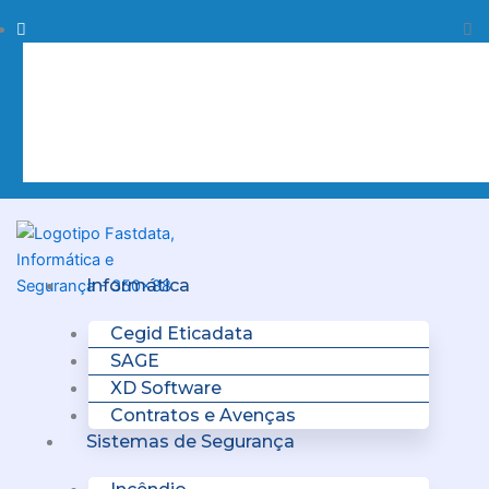
Skip
Procurar
Pr
to
content
Clo
this
sea
box.
Menu
Informática
Cegid Eticadata
SAGE
XD Software
Contratos e Avenças
Sistemas de Segurança