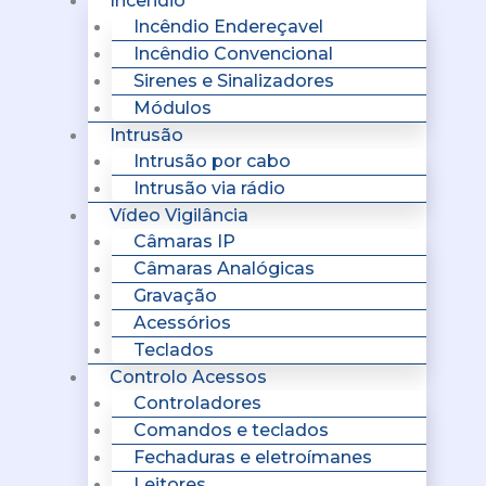
Incêndio
Incêndio Endereçavel
Incêndio Convencional
Sirenes e Sinalizadores
Módulos
Intrusão
Intrusão por cabo
Intrusão via rádio
Vídeo Vigilância
Câmaras IP
Câmaras Analógicas
Gravação
Acessórios
Teclados
Controlo Acessos
Controladores
Comandos e teclados
Fechaduras e eletroímanes
Leitores