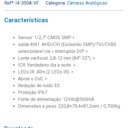
Refª:
I4-350A-VF
Categoria:
Câmaras Analógicas
Características
Sensor: 1/2,7″ CMOS 5MP. >
saída 4IN1. AHD/CVI (Excluindo 5MP)/TVI/CVBS
selecionável via > interruptor DIP. >
Lente varifocal: 2,8-12 mm (84°-32°). >
ICR: Verdadeiro dia e noite. >
LEDs IR: 40m (2 LEDs IR). >
Apoie o CoC. >
Redução de ruído 3D.
Proteção IP67.
Fonte de alimentação: 12Vdc@560mA.
Dimensões e peso: 220,8×79,4×81,2mm / 0,700Kg.