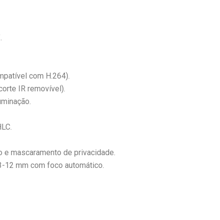
.
patível com H.264).
corte IR removível).
luminação.
LC.
 e mascaramento de privacidade.
,3-12 mm com foco automático.