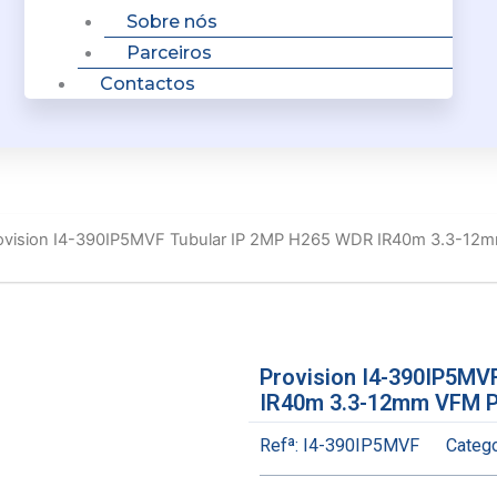
Sobre nós
Parceiros
Contactos
ovision I4-390IP5MVF Tubular IP 2MP H265 WDR IR40m 3.3-12
Provision I4-390IP5MV
IR40m 3.3-12mm VFM P
Refª:
I4-390IP5MVF
Catego