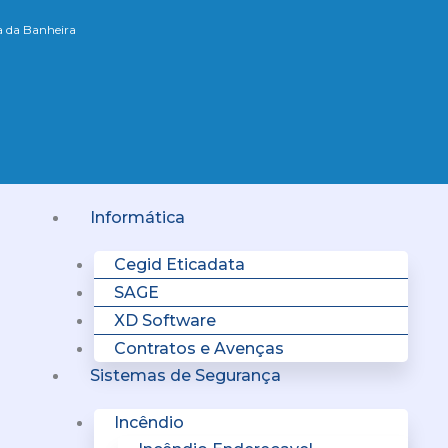
xa da Banheira
Menu
Informática
Cegid Eticadata
SAGE
XD Software
Contratos e Avenças
Sistemas de Segurança
Incêndio