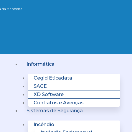
xa da Banheira
Menu
Informática
Cegid Eticadata
SAGE
XD Software
Contratos e Avenças
Sistemas de Segurança
Incêndio