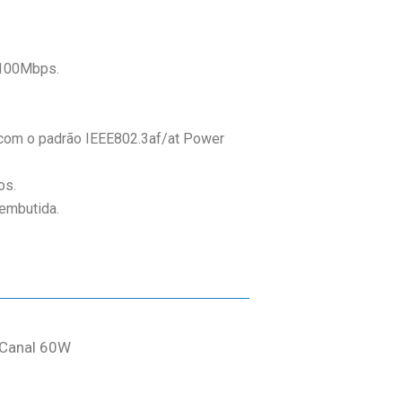
x100Mbps.
com o padrão IEEE802.3af/at Power
os.
 embutida.
1 Canal 60W