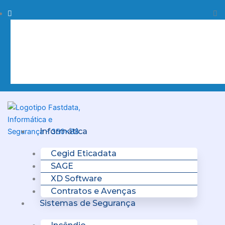
Skip
Procurar
Pr
to
content
Clo
this
sea
box.
Menu
Informática
Cegid Eticadata
SAGE
XD Software
Contratos e Avenças
Sistemas de Segurança