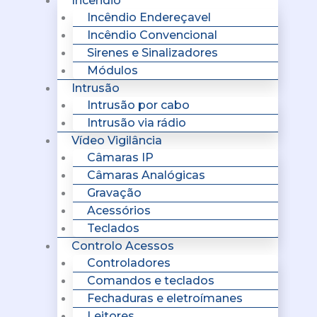
Incêndio
Incêndio Endereçavel
Incêndio Convencional
Sirenes e Sinalizadores
Módulos
Intrusão
Intrusão por cabo
Intrusão via rádio
Vídeo Vigilância
Câmaras IP
Câmaras Analógicas
Gravação
Acessórios
Teclados
Controlo Acessos
Controladores
Comandos e teclados
Fechaduras e eletroímanes
Leitores