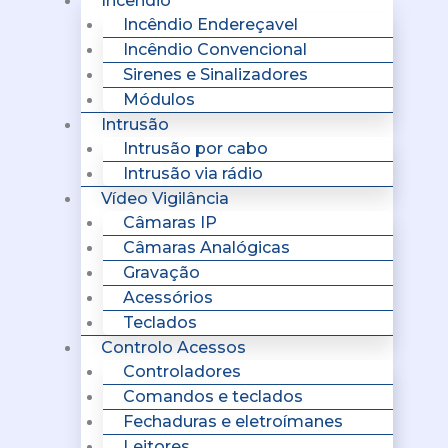
Incêndio
Incêndio Endereçavel
Incêndio Convencional
Sirenes e Sinalizadores
Módulos
Intrusão
Intrusão por cabo
Intrusão via rádio
Vídeo Vigilância
Câmaras IP
Câmaras Analógicas
Gravação
Acessórios
Teclados
Controlo Acessos
Controladores
Comandos e teclados
Fechaduras e eletroímanes
Leitores