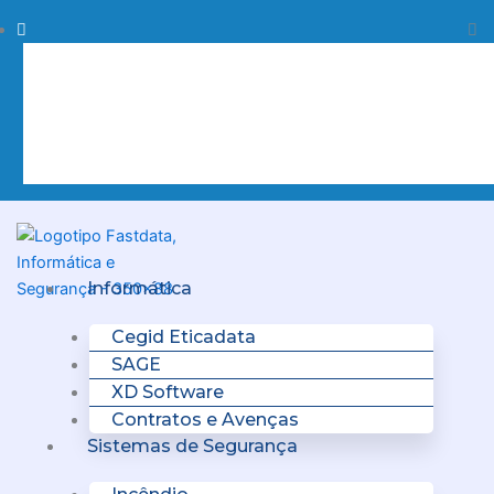
Skip
Procurar
Pr
to
content
Clo
this
sea
box.
Menu
Informática
Cegid Eticadata
SAGE
XD Software
Contratos e Avenças
Sistemas de Segurança