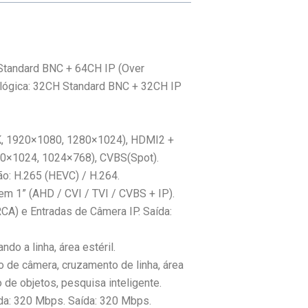
 Standard BNC + 64CH IP (Over
alógica: 32CH Standard BNC + 32CH IP
K, 1920×1080, 1280×1024), HDMI2 +
0×1024, 1024×768), CVBS(Spot).
ão: H.265 (HEVC) / H.264.
em 1” (AHD / CVI / TVI / CVBS + IP).
RCA) e Entradas de Câmera IP. Saída:
ando a linha, área estéril.
ão de câmera, cruzamento de linha, área
 de objetos, pesquisa inteligente.
ada: 320 Mbps. Saída: 320 Mbps.