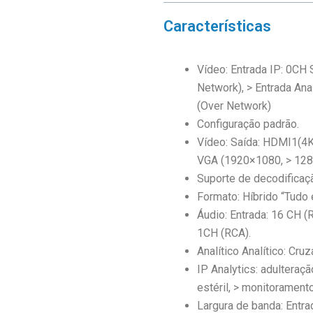
Características
Vídeo: Entrada IP: 0CH
Network), > Entrada An
(Over Network)
Configuração padrão.
Vídeo: Saída: HDMI1(4
VGA (1920×1080, > 128
Suporte de decodificaç
Formato: Híbrido “Tudo 
Áudio: Entrada: 16 CH (
1CH (RCA).
Analítico Analítico: Cruz
IP Analytics: adulteraç
estéril, > monitoramento
Largura de banda: Entr