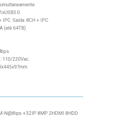
simultaneamente.
 1xUSB3.0.
+ IPC. Saída: 8CH + IPC.
 (até 64TB).
Mbps.
: 110/220Vac.
30x445x97mm.
8M-N@8ips +32IP 8MP 2HDMI 8HDD