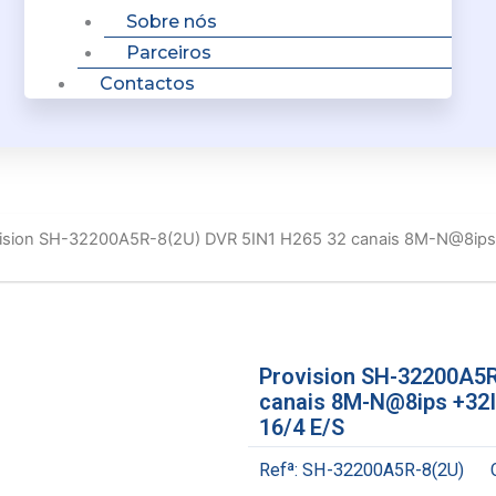
Sobre nós
Parceiros
Contactos
vision SH-32200A5R-8(2U) DVR 5IN1 H265 32 canais 8M-N@8ip
Provision SH-32200A5R
canais 8M-N@8ips +32
16/4 E/S
Refª:
SH-32200A5R-8(2U)