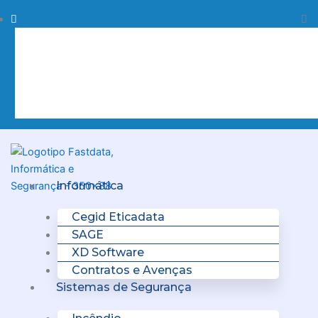
Skip
Procurar
Pr
to
content
Clo
this
sea
box.
Menu
Informática
Cegid Eticadata
SAGE
XD Software
Contratos e Avenças
Sistemas de Segurança