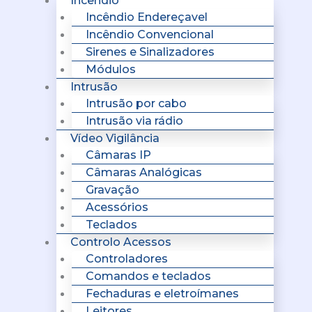
Incêndio
Incêndio Endereçavel
Incêndio Convencional
Sirenes e Sinalizadores
Módulos
Intrusão
Intrusão por cabo
Intrusão via rádio
Vídeo Vigilância
Câmaras IP
Câmaras Analógicas
Gravação
Acessórios
Teclados
Controlo Acessos
Controladores
Comandos e teclados
Fechaduras e eletroímanes
Leitores