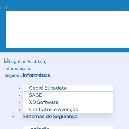
Skip
Procurar
Pr
to
content
Clo
this
sea
box.
Menu
Informática
Cegid Eticadata
SAGE
XD Software
Contratos e Avenças
Sistemas de Segurança