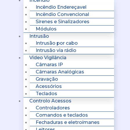
Incêndio
Incêndio Endereçavel
Incêndio Convencional
Sirenes e Sinalizadores
Módulos
Intrusão
Intrusão por cabo
Intrusão via rádio
Vídeo Vigilância
Câmaras IP
Câmaras Analógicas
Gravação
Acessórios
Teclados
Controlo Acessos
Controladores
Comandos e teclados
Fechaduras e eletroímanes
Leitores