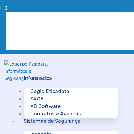
Skip
Procurar
Pr
to
content
Clo
this
sea
box.
Menu
Informática
Cegid Eticadata
SAGE
XD Software
Contratos e Avenças
Sistemas de Segurança