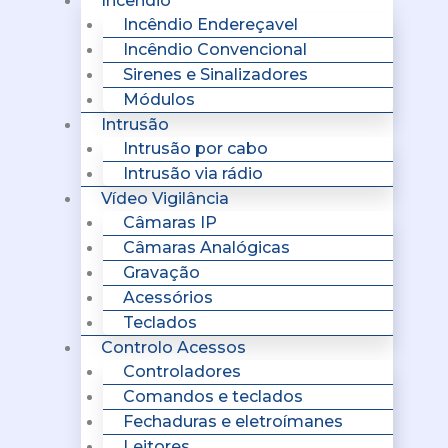
Incêndio
Incêndio Endereçavel
Incêndio Convencional
Sirenes e Sinalizadores
Módulos
Intrusão
Intrusão por cabo
Intrusão via rádio
Vídeo Vigilância
Câmaras IP
Câmaras Analógicas
Gravação
Acessórios
Teclados
Controlo Acessos
Controladores
Comandos e teclados
Fechaduras e eletroímanes
Leitores